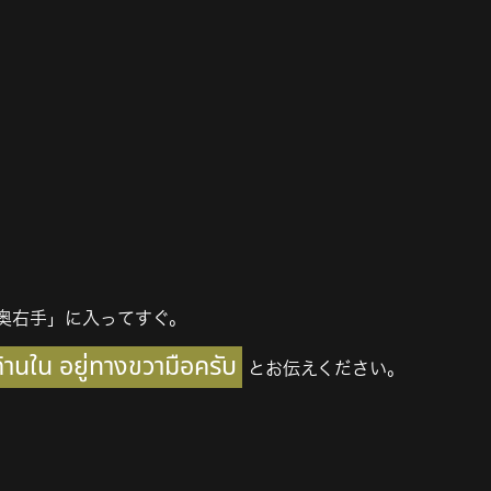
8奥右手」に入ってすぐ。
้านใน อยู่ทางขวามือครับ
とお伝えください。